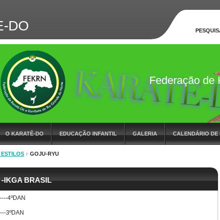
E-DO
PESQUIS
Federação de 
do RN
O KARATÊ-DO
EDUCAÇÃO INFANTIL
GALERIA
CALENDÁRIO DE
 ESTILOS
GOJU-RYU
STAQUE DO MÊS
LIVRO DE VISITA
PARCEIROS
CONTATO
u -IKGA BRASIL
----4ºDAN
----3ºDAN