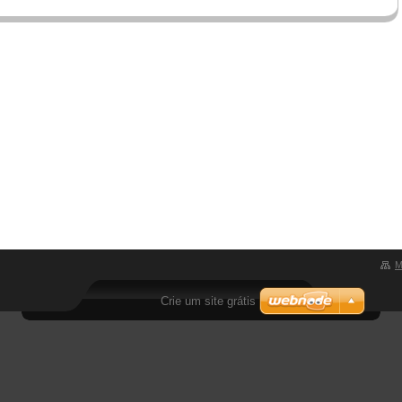
M
Crie um site grátis