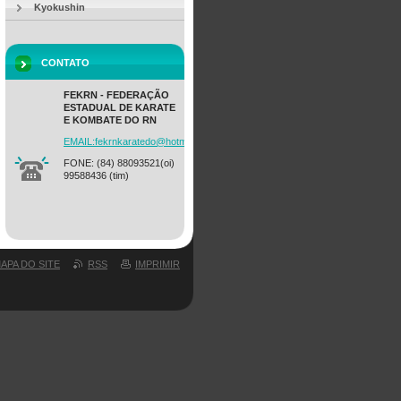
Kyokushin
CONTATO
FEKRN - FEDERAÇÃO
ESTADUAL DE KARATE
E KOMBATE DO RN
EMAIL:fekrnkaratedo@hotmail.com
FONE: (84) 88093521(oi)
99588436 (tim)
APA DO SITE
RSS
IMPRIMIR