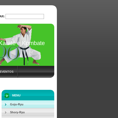
AR:
PESQUISAR
Karatê e Kombate
 EVENTOS
MENU
Goju-Ryu
Shory-Ryu