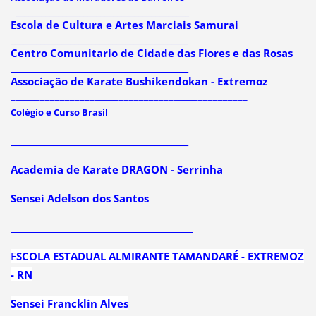
_
_________________________________________
Escola de Cultura e Artes Marciais Samurai
__________________________________________
Centro Comunitario de Cidade das Flores e das Rosas
__________________________________________
Associação de Karate Bushikendokan - Extremoz
________________________________________________
Colégio e Curso Brasil
__________________________________________
Academia de Karate DRAGON - Serrinha
Sensei Adelson dos Santos
___________________________________________
E
SCOLA ESTADUAL ALMIRANTE TAMANDARÉ - EXTREMOZ
- RN
Sensei Francklin Alves