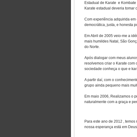
Estadual de Karate
e Kombate 
Karate estadual deveria tomar 
Com experiência adquirida em 
democrática, justa, e honesta p
Em Abril de 2005 veio-me a idé
mais humildes Natal, São Gonç
do Norte.
Após dialogar com meus alunos 
resolvemos criar o Karate com o
sociedade conheça o que e kar
A partir daí, com o conhecime
grupo ainda pequeno mais muit
Em maio 2006, Realizamos o pr
naturalmente com a graça e p
Para este ano de 2012 , temos
nossa esperança está em Deus