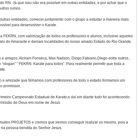
do RN. Já que isso não era possível em outras entidades, e por achar que o
outros rumos.
outras entidades, comecei juntamento com o grupo a estudar a maneira mais
ossível para desenvolver o Karate.
ia FEKRN, com valorização de todos os professores e alunos, inclusive aqueles
alo do Amarante e demais localidades do nosso amado Estado do Rio Grande
e amigos: Alciram Fonseca, Max Nailson, Diogo,Fabiano,Diego entre outros ,
 “slogan” “ FEKRN: Karate para todos”. Para realmente permitir que toda a
ate.
nto e amizade que tínhamos com professores de todo o estado formamos um
o promissor.
imeiro Campeonato Estadual de Karate,e daí em diante tudo foi acontecendo
ermissão de Deus em nome de Jesus.
 muitos PROJETOS e cremos que iremos conseguir realizar os mesmo, pois a
 na pessoa bendita do Senhor Jesus.