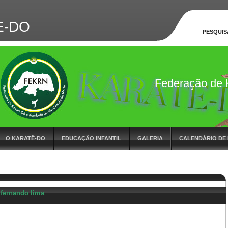
E-DO
PESQUIS
Federação de 
do RN
O KARATÊ-DO
EDUCAÇÃO INFANTIL
GALERIA
CALENDÁRIO DE
STAQUE DO MÊS
LIVRO DE VISITA
PARCEIROS
CONTATO
 fernando lima