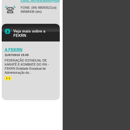
EMAIL:fekrnkaratedo@hotmail.com
FONE: (84) 88093521(oi)
99588436 (tim)
Veja mais sobre a
FEKRN
A FEKRN
11/07/2010 15:05
FEDERAÇÃO ESTADUAL DE
KARATÊ E KOMBATE DO RN -
FEKRN Entidade Estadual de
Administração do...
>>