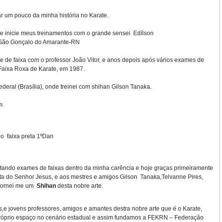
r um pouco da minha história no Karate.
de inicie meus treinamentos com o grande sensei Edílson
 São Gonçalo do Amarante-RN
 de faixa com o professor João Vitor, e anos depois após vários exames de
aixa Roxa de Karate, em 1987.
ederal (Brasília), onde treinei com shihan Gilson Tanaka.
m.
do
faixa preta 1ºDan
tando exames de faixas dentro da minha carência e hoje graças primeiramente
a do Senhor Jesus, e aos mestres e amigos Gilson
Tanaka,Telvanne Pires,
, tornei me um
Shihan
desta nobre arte.
,e jovens professores, amigos e amantes destra nobre arte que é o Karate,
róprio espaço no cenário estadual e assim fundamos a FEKRN – Federação