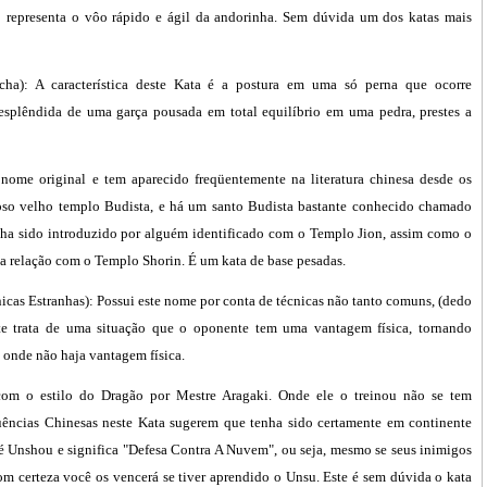
representa o vôo rápido e ágil da andorinha. Sem dúvida um dos katas mais
): A característica deste Kata é a postura em uma só perna que ocorre
 esplêndida de uma garça pousada em total equilíbrio em uma pedra, prestes a
 nome original e tem aparecido freqüentemente na literatura chinesa desde os
oso velho templo Budista, e há um santo Budista bastante conhecido chamado
nha sido introduzido por alguém identificado com o Templo Jion, assim como o
 relação com o Templo Shorin. É um kata de base pesadas.
cas Estranhas): Possui este nome por conta de técnicas não tanto comuns, (dedo
ste trata de uma situação que o oponente tem uma vantagem física, tornando
 onde não haja vantagem física.
m o estilo do Dragão por Mestre Aragaki. Onde ele o treinou não se tem
uências Chinesas neste Kata sugerem que tenha sido certamente em continente
 Unshou e significa "Defesa Contra A Nuvem", ou seja, mesmo se seus inimigos
 certeza você os vencerá se tiver aprendido o Unsu. Este é sem dúvida o kata