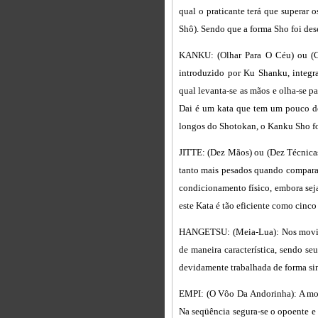
qual o praticante terá que superar o
Shô). Sendo que a forma Sho foi de
KANKU: (Olhar Para O Céu) ou (C
introduzido por Ku Shanku, integr
qual levanta-se as mãos e olha-se p
Dai é um kata que tem um pouco de
longos do Shotokan, o Kanku Sho fo
JITTE: (Dez Mãos) ou (Dez Técnicas
tanto mais pesados quando comparad
condicionamento físico, embora seja
este Kata é tão eficiente como cinc
HANGETSU: (Meia-Lua): Nos movimen
de maneira característica, sendo se
devidamente trabalhada de forma s
EMPI: (O Vôo Da Andorinha): A movi
Na seqüência segura-se o opoente e