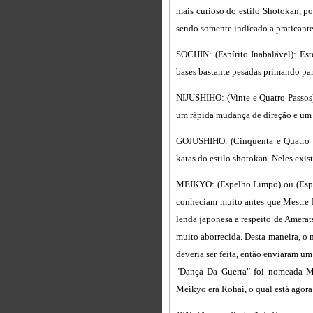
mais curioso do estilo Shotokan, po
sendo somente indicado a praticantes
SOCHIN: (Espírito Inabalável): Es
bases bastante pesadas primando pa
NIJUSHIHO: (Vinte e Quatro Passos
um rápida mudança de direção e um g
GOJUSHIHO: (Cinquenta e Quatro P
katas do estilo shotokan. Neles exi
MEIKYO: (Espelho Limpo) ou (Espel
conheciam muito antes que Mestre 
lenda japonesa a respeito de Amerats
muito aborrecida. Desta maneira, o 
deveria ser feita, então enviaram um
"Dança Da Guerra" foi nomeada M
Meikyo era Rohai, o qual está agora