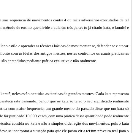
 de uma sequencia de movimentos contra 4 ou mais adversários executados de tal
 método de ensino que divide a aula em três partes (o já citado kata, o kumitê e
lar o estilo e aprender as técnicas básicas de movimentar-se, defender-se e atacar.
ronto com as ideias dos antigos mestres, nestes confrontos os atuais praticantes
ó são aprendidos mediante prática exaustiva e não oralmente.
karatê, neles estão contidas as técnicas de grandes mestres. Cada kata representa
carateca esta passando. Sendo que os kata só terão o seu significado realmente
atica com maior frequencia, um grande mestre do passado disse que um kata só
le for praticado 10.000 vezes, com uma pratica dessa quantidade pode realmente
 técnica contida no kata e não a simples ordenação dos movimentos, pois o kata
eve-se incorporar a situação para que ele possa vir a ter um proveito real para o