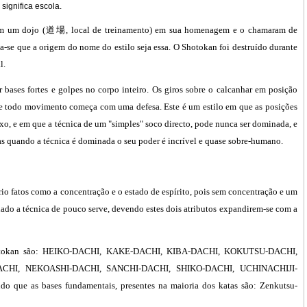
significa escola.
ram um dojo (道場, local de treinamento) em sua homenagem e o chamaram de
a-se que a origem do nome do estilo seja essa. O Shotokan foi destruído durante
l.
r bases fortes e golpes no corpo inteiro. Os giros sobre o calcanhar em posição
 e todo movimento começa com uma defesa. Este é um estilo em que as posições
xo, e em que a técnica de um "simples" soco directo, pode nunca ser dominada, e
as quando a técnica é dominada o seu poder é incrível e quase sobre-humano.
rio fatos como a concentração e o estado de espírito, pois sem concentração e um
nado a técnica de pouco serve, devendo estes dois atributos expandirem-se com a
 Shotokan são: HEIKO-DACHI, KAKE-DACHI, KIBA-DACHI, KOKUTSU-DACHI,
CHI, NEKOASHI-DACHI, SANCHI-DACHI, SHIKO-DACHI, UCHINACHIJI-
ue as bases fundamentais, presentes na maioria dos katas são: Zenkutsu-