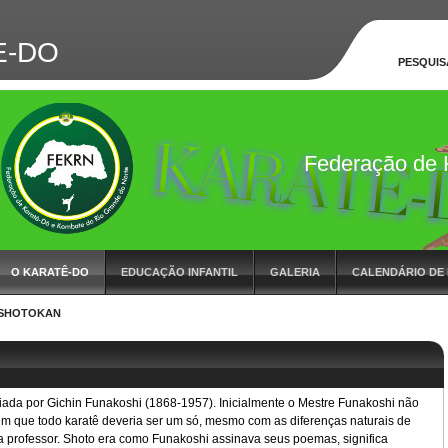
E-DO
PESQUIS
Federação de 
do RN
O KARATÊ-DO
EDUCAÇÃO INFANTIL
GALERIA
CALENDÁRIO DE
SHOTOKAN
STAQUE DO MÊS
LIVRO DE VISITA
PARCEIROS
CONTATO
iada por Gichin Funakoshi (1868-1957). Inicialmente o Mestre Funakoshi não
sim que todo karatê deveria ser um só, mesmo com as diferenças naturais de
a professor. Shoto era como Funakoshi assinava seus poemas, significa