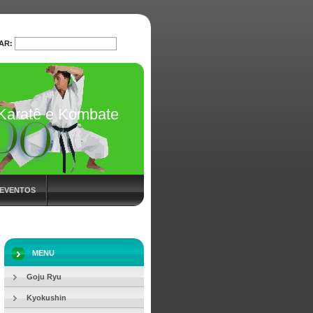
AR:
PESQUISAR
Karatê e Kombate
 EVENTOS
MENU
Goju Ryu
Kyokushin