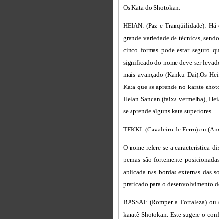
Os Kata do Shotokan:
HEIAN: (Paz e Tranqüilidade): Há 
grande variedade de técnicas, sendo
cinco formas pode estar seguro q
significado do nome deve ser levad
mais avançado (Kanku Dai).Os Heia
Kata que se aprende no karate shoto
Heian Sandan (faixa vermelha), Heia
se aprende alguns kata superiores.
TEKKI: (Cavaleiro de Ferro) ou (And
O nome refere-se a característica d
pernas são fortemente posicionada
aplicada nas bordas externas das s
praticado para o desenvolvimento do
BASSAI: (Romper a Fortaleza) ou (A
karatê Shotokan. Este sugere o conf