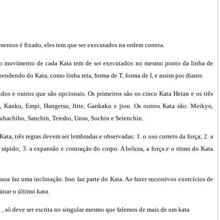
mentos é fixado, eles tem que ser executados na ordem correta.
mo movimento de cada Kata tem de ser executados no mesmo ponto da linha de
pendendo do Kata, como linha reta, forma de T, forma de I, e assim por diante.
dos e outros que são opcionais. Os primeiros são os cinco Kata Heian e os três
i, Kanku, Empi, Hangetsu, Jitte, Gankaku e jion. Os outros Kata são: Meikyo,
uhachiho, Sanchin, Tensho, Unsu, Sochin e Seienchin.
ta, três regras devem ser lembradas e observadas: 1. o uso correto da força; 2. a
ápido; 3. a expansão e contração do corpo. A beleza, a força e o ritmo do Kata
ssoa faz uma inclinação. Isso faz parte do Kata. Ao fazer sucessivos exercícios de
inar o último kata.
 , só deve ser escrita no singular mesmo que falemos de mais de um kata