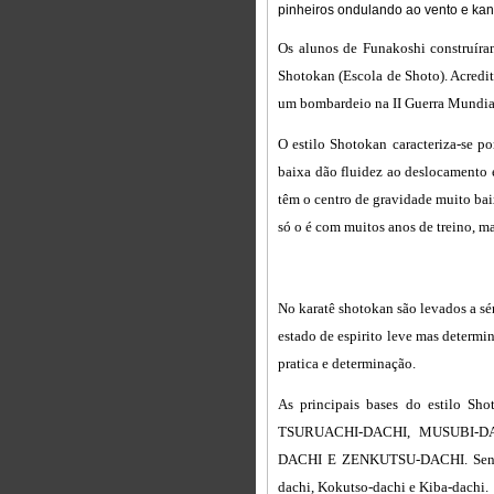
pinheiros ondulando ao vento e kan 
Os alunos de Funakoshi construí
Shotokan (Escola de Shoto). Acredit
um bombardeio na II Guerra Mundia
O estilo Shotokan caracteriza-se po
baixa dão fluidez ao deslocamento
têm o centro de gravidade muito bai
só o é com muitos anos de treino, m
No karatê shotokan são levados a sé
estado de espirito leve mas determi
pratica e determinação.
As principais bases do estilo
TSURUACHI-DACHI, MUSUBI-DA
DACHI E ZENKUTSU-DACHI. Sendo q
dachi, Kokutso-dachi e Kiba-dachi.