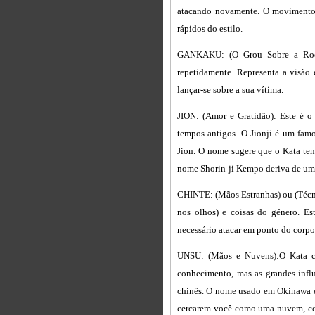
atacando novamente. O movimento 
rápidos do estilo.
GANKAKU: (O Grou Sobre a Rocha
repetidamente. Representa a visão
lançar-se sobre a sua vítima.
JION: (Amor e Gratidão): Este é o
tempos antigos. O Jionji é um fam
Jion. O nome sugere que o Kata te
nome Shorin-ji Kempo deriva de uma
CHINTE: (Mãos Estranhas) ou (Técni
nos olhos) e coisas do género. E
necessário atacar em ponto do corpo
UNSU: (Mãos e Nuvens):O Kata co
conhecimento, mas as grandes infl
chinês. O nome usado em Okinawa é
cercarem você como uma nuvem, com