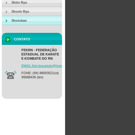
Shito Ryu
Shorin Ryu
Shotokan
CONTATO
FEKRN - FEDERAÇÃO
ESTADUAL DE KARATE
E KOMBATE DO RN
EMAIL:fekrnkaratedo@hotmail.com
FONE: (84) 88093521(oi)
99588436 (tim)