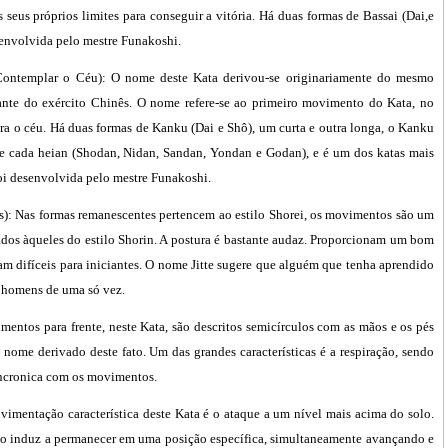
s seus próprios limites para conseguir a vitória. Há duas formas de Bassai (Dai,e
senvolvida pelo mestre Funakoshi.
ontemplar o Céu): O nome deste Kata derivou-se originariamente do mesmo
ante do exército Chinês. O nome refere-se ao primeiro movimento do Kata, no
ara o céu. Há duas formas de Kanku (Dai e Shô), um curta e outra longa, o Kanku
 cada heian (Shodan, Nidan, Sandan, Yondan e Godan), e é um dos katas mais
i desenvolvida pelo mestre Funakoshi.
): Nas formas remanescentes pertencem ao estilo Shorei, os movimentos são um
os àqueles do estilo Shorin. A postura é bastante audaz. Proporcionam um bom
m difíceis para iniciantes. O nome Jitte sugere que alguém que tenha aprendido
o homens de uma só vez.
tos para frente, neste Kata, são descritos semicírculos com as mãos e os pés
u nome derivado deste fato. Um das grandes características é a respiração, sendo
incronica com os movimentos.
mentação característica deste Kata é o ataque a um nível mais acima do solo.
 o induz a permanecer em uma posição específica, simultaneamente avançando e