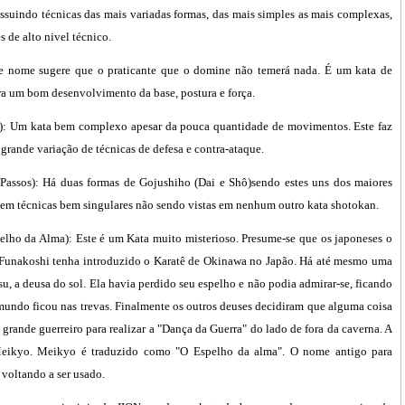
ssuindo técnicas das mais variadas formas, das mais simples as mais complexas,
 de alto nivel técnico.
te nome sugere que o praticante que o domine não temerá nada. É um kata de
ra um bom desenvolvimento da base, postura e força.
): Um kata bem complexo apesar da pouca quantidade de movimentos. Este faz
rande variação de técnicas de defesa e contra-ataque.
assos): Há duas formas de Gojushiho (Dai e Shô)sendo estes uns dos maiores
stem técnicas bem singulares não sendo vistas em nenhum outro kata shotokan.
ho da Alma): Este é um Kata muito misterioso. Presume-se que os japoneses o
Funakoshi tenha introduzido o Karatê de Okinawa no Japão. Há até mesmo uma
u, a deusa do sol. Ela havia perdido seu espelho e não podia admirar-se, ficando
mundo ficou nas trevas. Finalmente os outros deuses decidiram que alguma coisa
 grande guerreiro para realizar a "Dança da Guerra" do lado de fora da caverna. A
eikyo. Meikyo é traduzido como "O Espelho da alma". O nome antigo para
 voltando a ser usado.