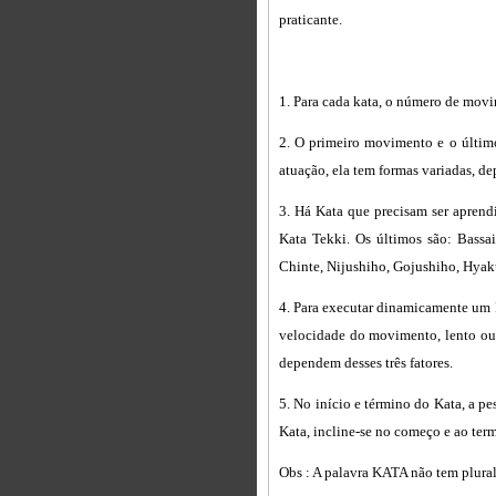
praticante.
1. Para cada kata, o número de movi
2. O primeiro movimento e o últi
atuação, ela tem formas variadas, de
3. Há Kata que precisam ser aprendi
Kata Tekki. Os últimos são: Bassa
Chinte, Nijushiho, Gojushiho, Hyak
4. Para executar dinamicamente um Ka
velocidade do movimento, lento ou r
dependem desses três fatores.
5. No início e término do Kata, a pe
Kata, incline-se no começo e ao term
Obs : A palavra KATA não tem plural