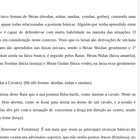
cinco formas de Heian (shodan, nidan, sandan, yondan, godan), contendo uma
 quase todas relacionadas a posturas básicas. Alguém que tenha aprendido estas
ue é capaz de defender-se com muita habilidade na maioria das situações. O
o em consideração neste contexto. Visto que os heian são derivações de um kata
ns são aprendidos nas faixas iniciais, sendo o Heian Shodan geralmente o 1º
kan ainda na faixa branca, é seguido pelos Katas: Heian Nidan (faixa amarela),
n Yondan (faixa laranja) e Heian Godan (faixa verde), na faixa roxa geralmente
ar a Cavalo): (Há três formas. shodan, nidan e sandan).
istinta deste Kata que é sua postura Kiba-dachi, como montar a cavalo. Neste as
s bem abertas, como se fosse para sentar no dorso de um cavalo, e a tensão é
olas dos pés com a sensação de concentrar a força em direção ao centro, sendo
 kime (força).
travesar a Fortaleza): É um kata que reuni as principais técnicas básicas do
ronto contra um adversário superior, que não tenha pontos fracos (fortaleza), no