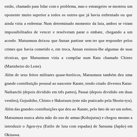
então, chamado para lidar com o problema, mas o estrangeiro se mostrou um
oponente muito superior a todos os outros que já havia enfrentado ou que
ainda viria a enfrentar. Num determinado momento da luta, ambos se viram
impossibilitados de vencer e resolveram parar o embate, chegando a um
acordo. Matsumura deixou que Annan partisse sem ter que responder pelos
crimes que havia cometido e, em troca, Annan ensinou-lhe algumas de suas
técnicas, que Matsumura viria a compilar num Kata chamado Chinto
(Marinheiro do Leste).
Além de seus feitos militares quase-heróicos, Matsumura também deu uma
grande contribuição pessoal ao nascente Karate, tendo criado diversos Katas:
Naihanchi (depois dividido em três partes), Passai (depois dividido em duas
versões), Gojushiho, Chinto e Hakutsuru (este não praticado pela Shorin-ryu).
Além das grandes contribuições que deu ao Karate, pelo fato de ser um nobre,
Matsumura nunca abriu mão do uso de armas (Kobujutsu) e chegou mesmo a
introduzir o Jigen-ryu (Estilo de luta com espadas) de Satsuma (Japão) em
Okinawa.