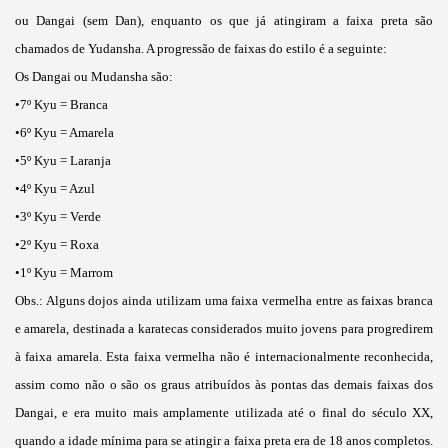
ou Dangai (sem Dan), enquanto os que já atingiram a faixa preta são
chamados de Yudansha. A progressão de faixas do estilo é a seguinte:
Os Dangai ou Mudansha são:
•7º Kyu = Branca
•6º Kyu = Amarela
•5º Kyu = Laranja
•4º Kyu = Azul
•3º Kyu = Verde
•2º Kyu = Roxa
•1º Kyu = Marrom
Obs.: Alguns dojos ainda utilizam uma faixa vermelha entre as faixas branca
e amarela, destinada a karatecas considerados muito jovens para progredirem
à faixa amarela. Esta faixa vermelha não é internacionalmente reconhecida,
assim como não o são os graus atribuídos às pontas das demais faixas dos
Dangai, e era muito mais amplamente utilizada até o final do século XX,
quando a idade mínima para se atingir a faixa preta era de 18 anos completos.