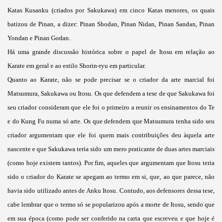
Katas Kusanku (criados por Sakukawa) em cinco Katas menores, os quais
batizou de Pinan, a dizer: Pinan Shodan, Pinan Nidan, Pinan Sandan, Pinan
Yondan e Pinan Godan.
Há uma grande discussão histórica sobre o papel de Itosu em relação ao
Karate em geral e ao estilo Shorin-ryu em particular.
Quanto ao Karate, não se pode precisar se o criador da arte marcial foi
Matsumura, Sakukawa ou Itosu. Os que defendem a tese de que Sakukawa foi
seu criador consideram que ele foi o primeiro a reunir os ensinamentos do Te
e do Kung Fu numa só arte. Os que defendem que Matsumura tenha sido seu
criador argumentam que ele foi quem mais contribuições deu àquela arte
nascente e que Sakukawa teria sido um mero praticante de duas artes marciais
(como hoje existem tantos). Por fim, aqueles que argumentam que Itosu teria
sido o criador do Karate se apegam ao termo em si, que, ao que parece, não
havia sido utilizado antes de Anku Itosu. Contudo, aos defensores dessa tese,
cabe lembrar que o termo só se popularizou após a morte de Itosu, sendo que
em sua época (como pode ser conferido na carta que escreveu e que hoje é