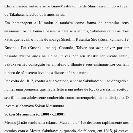
China. Passou, então a ser o Grão-Mestre do Te de Shuri, assumindo o lugar
de Takahara, falecido dois anos antes.
Em homenagem a Kusanku e também como forma de compilar seus
ensinamentos de forma a passá-los para seus alunos, Sakukawa criou os dois
katas que levam o nome do monge Shaolin: Kusanku Sho (Kusanku menor) e
Kusanku Dai (Kusanku maior). Contudo, Talvez por azar, talvez por ter
passado muitos anos na China, talvez por seu Mestre ter vivido tanto,
Sakukawa não conseguiu ter um aluno brilhante e seus ensinamentos corriam
o risco de não serem levados a diante após sua morte.
Por volta de 1812, contra a sua vontade, o idoso Sakukawa viu-se obrigado a
honrar uma promessa que havia feito a um nobre de Ryukyu e assim, aceitou
seu filho, um adolescente conhecido como encrenqueiro, como discípulo. O
jovem se chamava Sokon Matsumura.
Sokon Matsumura (c. 1800 - c.1890)
Mesmo já não sendo uma criança, Matsumura[4] se destacou rapidamente nos
estudos com o Mestre Sakukawa e, quando ele faleceu, em 1815, já estava