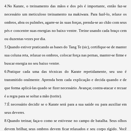
4.No Karate, o treinamento das mãos e dos pés é importante, então faz-se
necessário um meticuloso treinamento na makiwara. Para fazê-lo, relaxe os
ombros, abra os pulmões, agarre-se às suas forças, prenda-se ao chão com seus
pés e concentre suas energias no baixo ventre. Treine usando cada braço cem
ou duzentas vezes por dia.
5.Quando estiver praticando as bases do Tang Te (sic), certifique-se de manter
sua coluna reta, relaxar os ombros, colocar força nas pernas, manter-se firme e
buscar energia no seu baixo ventre.
6.Pratique cada uma das técnicas do Karate repetidamente, seu uso é
transmitido oralmente. Aprenda bem cada explicação e decida quando e de
que forma aplicá-las quado se fizer necessário. Avançar, contra-atacar e recuar
é a regra para se soltar a mão (torite).
7.É necessário decidir se o Karate será para a sua saúde ou para auxiliar em
seus deveres.
8.Quando treinar, faça-o como se estivesse no campo de batalha. Seus olhos
devem brilhar, seus ombros devem ficar relaxados e seu corpo rígido. Você