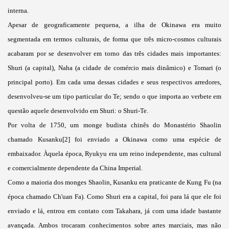
interna.
Apesar de geograficamente pequena, a ilha de Okinawa era muito
segmentada em termos culturais, de forma que três micro-cosmos culturais
acabaram por se desenvolver em torno das três cidades mais importantes:
Shuri (a capital), Naha (a cidade de comércio mais dinâmico) e Tomari (o
principal porto). Em cada uma dessas cidades e seus respectivos arredores,
desenvolveu-se um tipo particular do Te; sendo o que importa ao verbete em
questão aquele desenvolvido em Shuri: o Shuri-Te.
Por volta de 1750, um monge budista chinês do Monastério Shaolin
chamado Kusanku[2] foi enviado a Okinawa como uma espécie de
embaixador. Àquela época, Ryukyu era um reino independente, mas cultural
e comercialmente dependente da China Imperial.
Como a maioria dos monges Shaolin, Kusanku era praticante de Kung Fu (na
época chamado Ch'uan Fa). Como Shuri era a capital, foi para lá que ele foi
enviado e lá, entrou em contato com Takahara, já com uma idade bastante
avançada. Ambos trocaram conhecimentos sobre artes marciais, mas não