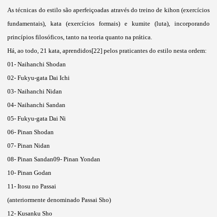
As técnicas do estilo são aperfeiçoadas através do treino de kihon (exercícios
fundamentais), kata (exercícios formais) e kumite (luta), incorporando
princípios filosóficos, tanto na teoria quanto na prática.
Há, ao todo, 21 kata, aprendidos[22] pelos praticantes do estilo nesta ordem:
01- Naihanchi Shodan
02- Fukyu-gata Dai Ichi
03- Naihanchi Nidan
04- Naihanchi Sandan
05- Fukyu-gata Dai Ni
06- Pinan Shodan
07- Pinan Nidan
08- Pinan Sandan09- Pinan Yondan
10- Pinan Godan
11- Itosu no Passai
(anteriormente denominado Passai Sho)
12- Kusanku Sho