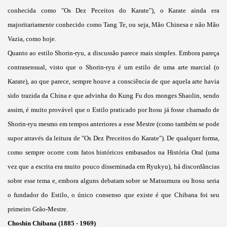
conhecida como "Os Dez Peceitos do Karate"), o Karate ainda era
majoritariamente conhecido como Tang Te, ou seja, Mão Chinesa e não Mão
Vazia, como hoje.
Quanto ao estilo Shorin-ryu, a discussão parece mais simples. Embora pareça
contrasensual, visto que o Shorin-ryu é um estilo de uma arte marcial (o
Karate), ao que parece, sempre houve a consciência de que aquela arte havia
sido trazida da China e que advinha do Kung Fu dos monges Shaolin, sendo
assim, é muito provável que o Estilo praticado por Itosu já fosse chamado de
Shorin-ryu mesmo em tempos anteriores a esse Mestre (como também se pode
supor através da leitura de "Os Dez Preceitos do Karate"). De qualquer forma,
como sempre ocorre com fatos históricos embasados na História Oral (uma
vez que a escrita era muito pouco disseminada em Ryukyu), há discordâncias
sobre esse tema e, embora alguns debatam sobre se Matsumura ou Itosu seria
o fundador do Estilo, o único consenso que existe é que Chibana foi seu
primeiro Grão-Mestre.
Choshin Chibana (1885 - 1969)