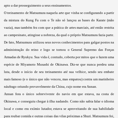
apto a dar prosseguimento a seus ensinamentos.
O treinamento de Matsumura naquela arte que vinha se configurando a partir
da mistura do Kung Fu com o Te não só lançou as bases do Karate (mão
vazia), mas também fez com que a prática de artes marciais, até então restrita
ao campesinato, atingisse a nobreza, da qual o próprio Matsumura fazia parte.
De fato, Matsumura utilizou seus novos conhecimentos para galgar postos na
administração do reino e logo se tornou o General Supremo das Forças
Armadas de Ryukyu. Sua vida é, contudo, coberta por mitos que o fazem uma
espécie de Miyamoto Musashi de Okinawa. Diz-se que nunca perdeu uma
luta, desde o início de seu treinamento até sua velhice, sendo seu embate
mais famoso (e o único que não venceu, mas empatou) contra um marinheiro
náufrago oriundo provavelmente da China, cujo nome era Annan.
Annan fora o único sobrevivente do navio em que estava, na costa de
Okinawa, e conseguiu chegar à ilha nadando. Como não sabia falar o idioma
local e como era exímio lutador, estava se aproveitando de sua habilidade
para roubar comida e outras coisas das vilas próximas a Shuri. Matsumura foi,