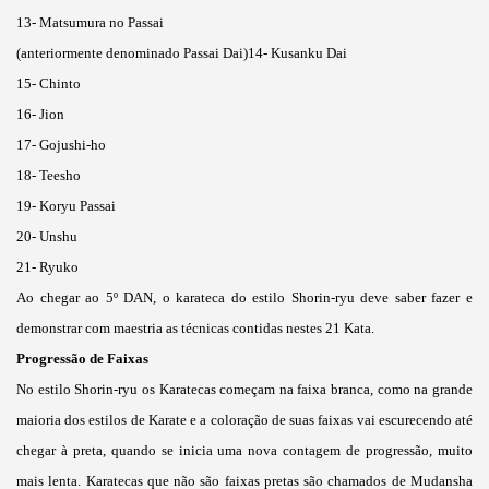
13- Matsumura no Passai
(anteriormente denominado Passai Dai)14- Kusanku Dai
15- Chinto
16- Jion
17- Gojushi-ho
18- Teesho
19- Koryu Passai
20- Unshu
21- Ryuko
Ao chegar ao 5º DAN, o karateca do estilo Shorin-ryu deve saber fazer e
demonstrar com maestria as técnicas contidas nestes 21 Kata.
Progressão de Faixas
No estilo Shorin-ryu os Karatecas começam na faixa branca, como na grande
maioria dos estilos de Karate e a coloração de suas faixas vai escurecendo até
chegar à preta, quando se inicia uma nova contagem de progressão, muito
mais lenta. Karatecas que não são faixas pretas são chamados de Mudansha