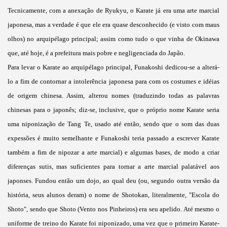
Tecnicamente, com a anexação de Ryukyu, o Karate já era uma arte marcial
japonesa, mas a verdade é que ele era quase desconhecido (e visto com maus
olhos) no arquipélago principal; assim como tudo o que vinha de Okinawa
que, até hoje, é a prefeitura mais pobre e negligenciada do Japão.
Para levar o Karate ao arquipélago principal, Funakoshi dedicou-se a alterá-
lo a fim de contornar a intolerência japonesa para com os costumes e idéias
de origem chinesa. Assim, alterou nomes (traduzindo todas as palavras
chinesas para o japonês; diz-se, inclusive, que o próprio nome Karate seria
uma niponização de Tang Te, usado até então, sendo que o som das duas
expessões é muito semelhante e Funakoshi teria passado a escrever Karate
também a fim de nipozar a arte marcial) e algumas bases, de modo a criar
diferenças sutis, mas suficientes para tornar a arte marcial palatável aos
japonses. Fundou então um dojo, ao qual deu (ou, segundo outra versão da
história, seus alunos deram) o nome de Shotokan, literalmente, "Escola do
Shoto", sendo que Shoto (Vento nos Pinheiros) era seu apelido. Até mesmo o
uniforme de treino do Karate foi niponizado, uma vez que o primeiro Karate-