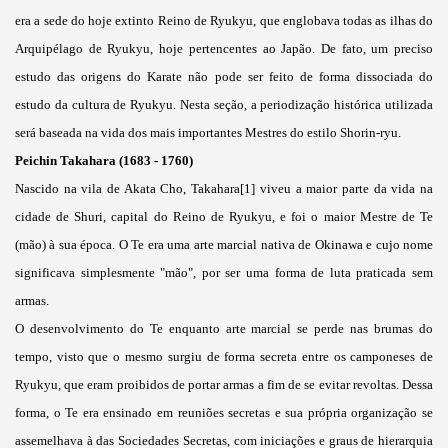
era a sede do hoje extinto Reino de Ryukyu, que englobava todas as ilhas do
Arquipélago de Ryukyu, hoje pertencentes ao Japão. De fato, um preciso
estudo das origens do Karate não pode ser feito de forma dissociada do
estudo da cultura de Ryukyu. Nesta seção, a periodização histórica utilizada
será baseada na vida dos mais importantes Mestres do estilo Shorin-ryu.
Peichin Takahara (1683 - 1760)
Nascido na vila de Akata Cho, Takahara[1] viveu a maior parte da vida na
cidade de Shuri, capital do Reino de Ryukyu, e foi o maior Mestre de Te
(mão) à sua época. O Te era uma arte marcial nativa de Okinawa e cujo nome
significava simplesmente "mão", por ser uma forma de luta praticada sem
armas.
O desenvolvimento do Te enquanto arte marcial se perde nas brumas do
tempo, visto que o mesmo surgiu de forma secreta entre os camponeses de
Ryukyu, que eram proibidos de portar armas a fim de se evitar revoltas. Dessa
forma, o Te era ensinado em reuniões secretas e sua própria organização se
assemelhava à das Sociedades Secretas, com iniciações e graus de hierarquia