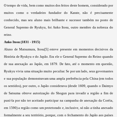
O tempo de vida, bem como muitos dos feitos deste homem, considerado por
muitos como o verdadeiro fundador do Karate, não é precisamente
conhecido, mas seu aluno mais brilhante e sucessor também no posto de
General Supremo de Ryukyu, foi Anko Itosu, outro membro da nobreza do
reino.
Anko Itosu (1831 - 1915)
Aluno de Matsumura, Itosu[5] esteve presente em momentos decisivos da
História de Ryukyu e do Japão. Era ele o General Supremo do Reino quando
de sua anexação ao Japão, em 1879. De fato, até o momento em questão,
Ryukyu vivia uma situação muito peculiar. Se por um lado, seus governantes
e sua população demonstravam uma ampla preferência pela China (em todos
os sentidos), por outro, o Japão considerava (desde 1609, quando o Daimyo
de Satsuma obteve autorização do Shogun para invadir a região a fim de
puní-la por não ter aceitado participar na campanha de anexação da Coréia,
em 1590) a região como um protetorado e, inclusive, só não a tinha anexado
formalmente a seu território, porque, com o fechamento do Japão aos países