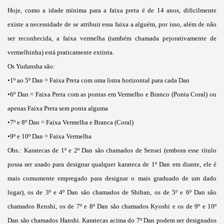
Hoje, como a idade mínima para a faixa preta é de 14 anos, dificilmente
existe a necessidade de se atribuir essa faixa a alguém, por isso, além de não
ser reconhecida, a faixa vermelha (também chamada pejorativamente de
vermelhinha) está praticamente extinta.
Os Yudansha são:
•1º ao 5º Dan = Faixa Preta com uma listra horizontal para cada Dan
•6º Dan = Faixa Preta com as pontas em Vermelho e Branco (Ponta Coral) ou
apenas Faixa Preta sem ponta alguma
•7º e 8º Dan = Faixa Vermelha e Branca (Coral)
•9º e 10º Dan = Faixa Vermelha
Obs.: Karatecas de 1º e 2º Dan são chamados de Sensei (embora esse título
possa ser usado para designar qualquer karateca de 1º Dan em diante, ele é
mais comumente empregado para designar o mais graduado de um dado
lugar), os de 3º e 4º Dan são chamados de Shihan, os de 5º e 6º Dan são
chamados Renshi, os de 7º e 8º Dan são chamados Kyoshi e os de 9º e 10º
Dan são chamados Hanshi. Karatecas acima do 7º Dan podem ser designados