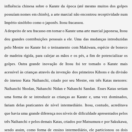
influência chinesa sobre o Karate da época (até mesmo muitos dos golpes
possuíam nomes em chinês), a arte marcial não encontrou receptividade num
Império sinófobo como o japonês. Itosu fracassou.
A despeito de seu fracasso em tornar o Karate uma arte marcial japonesa, Itosu
deu grandes contribuições pessoais a ele. Uma das mudanças introduzidas
pelo Mestre no Karate foi o treinamento com Makiwara, espécie de boneco
de madeira rígida, para calejar as mãos e os pés, a fim de potencializar os
golpes. Outra grande inovação de Itosu foi ter tornado o Karate mais
acessível às crianças através da invenção dos primeiros Kihons e da divisão
do imenso Kata Naihanchi, criado por seu Mestre, em três Katas menores:
Naihanchi Shodan, Nahanchi Nidan e Nahanchi Sandan. Esses Katas seriam
uma forma de se introduzir as crianças ao Karate e, uma vez dominados,
fariam delas praticantes de nível intermediário. Itosu, contudo, acreditava
que havia uma grande diferença nos níveis de dificuldade apresentados pelos
três Naihanchi e pelos demais Katas, criados por Matsumura e por Sakukawa,
sendo assim, como forma de ensino intermediário, ele particionou os dois