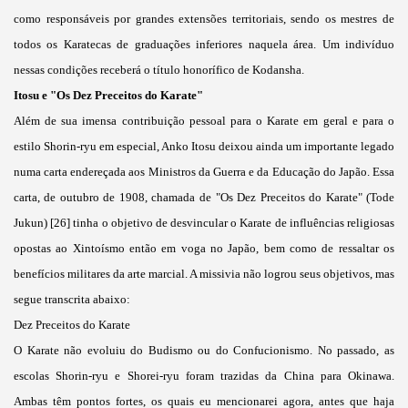
como responsáveis por grandes extensões territoriais, sendo os mestres de
todos os Karatecas de graduações inferiores naquela área. Um indivíduo
nessas condições receberá o título honorífico de Kodansha.
Itosu e "Os Dez Preceitos do Karate"
Além de sua imensa contribuição pessoal para o Karate em geral e para o
estilo Shorin-ryu em especial, Anko Itosu deixou ainda um importante legado
numa carta endereçada aos Ministros da Guerra e da Educação do Japão. Essa
carta, de outubro de 1908, chamada de "Os Dez Preceitos do Karate" (Tode
Jukun) [26] tinha o objetivo de desvincular o Karate de influências religiosas
opostas ao Xintoísmo então em voga no Japão, bem como de ressaltar os
benefícios militares da arte marcial. A missivia não logrou seus objetivos, mas
segue transcrita abaixo:
Dez Preceitos do Karate
O Karate não evoluiu do Budismo ou do Confucionismo. No passado, as
escolas Shorin-ryu e Shorei-ryu foram trazidas da China para Okinawa.
Ambas têm pontos fortes, os quais eu mencionarei agora, antes que haja