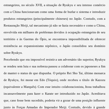
estrangeiros, no século XVII, a situação de Ryukyu e seu intenso comércio
com a China funcionavam como uma forma de burlar o sistema e introduzir
produtos estrangeiros (principalmente chineses) no Japão. Contudo, com a
Restauração Meiji, tal mecanismo já não se fazia necessário e como a China,
envolvida em milhares de problemas devidos à ocupação estrangeira de seu
território e às Guerras do Ópio, se encontrava impossibilitada de oferecer
resistência ao expansionismo nipônico, o Japão consolidou seu domínio
sobre Ryukyu.
Percebendo que era impossível resistir a um adversário tão superior, Ryukyu
se rendeu sem luta e sua nobreza passou a colaborar com os japoneses a fim
de manter o status de que dispunha. O próprio Rei Sho Tai, último monarca
de Ryukyu, foi morar em Edo (Tóquio), onde recebeu o título de Kazozu
(equivalente a Marquês). Com esse intuito colaboracionista, Itosu trabalhou
incansavelmente para fazer o Karate ser introduzido no Japão. Acreditava
que, caso fosse bem sucedido, poderia vir a gozar de uma posição influente
junto às Forças Armadas do Imperador Meiji. Contudo, devido à grande