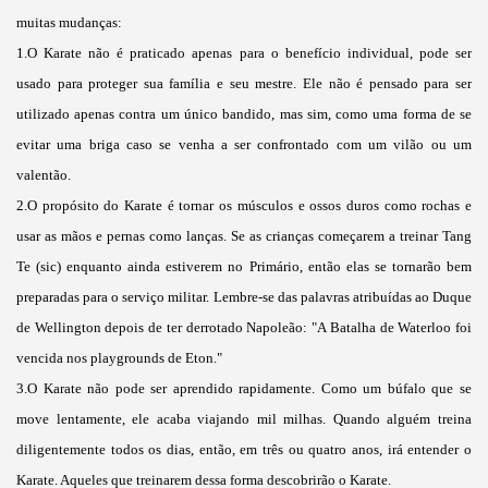
muitas mudanças:
1.O Karate não é praticado apenas para o benefício individual, pode ser
usado para proteger sua família e seu mestre. Ele não é pensado para ser
utilizado apenas contra um único bandido, mas sim, como uma forma de se
evitar uma briga caso se venha a ser confrontado com um vilão ou um
valentão.
2.O propósito do Karate é tornar os músculos e ossos duros como rochas e
usar as mãos e pernas como lanças. Se as crianças começarem a treinar Tang
Te (sic) enquanto ainda estiverem no Primário, então elas se tornarão bem
preparadas para o serviço militar. Lembre-se das palavras atribuídas ao Duque
de Wellington depois de ter derrotado Napoleão: "A Batalha de Waterloo foi
vencida nos playgrounds de Eton."
3.O Karate não pode ser aprendido rapidamente. Como um búfalo que se
move lentamente, ele acaba viajando mil milhas. Quando alguém treina
diligentemente todos os dias, então, em três ou quatro anos, irá entender o
Karate. Aqueles que treinarem dessa forma descobrirão o Karate.