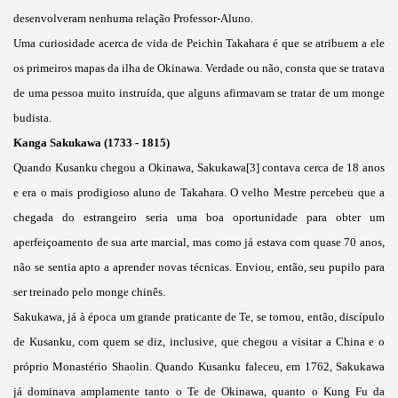
desenvolveram nenhuma relação Professor-Aluno.
Uma curiosidade acerca de vida de Peichin Takahara é que se atribuem a ele
os primeiros mapas da ilha de Okinawa. Verdade ou não, consta que se tratava
de uma pessoa muito instruída, que alguns afirmavam se tratar de um monge
budista.
Kanga Sakukawa (1733 - 1815)
Quando Kusanku chegou a Okinawa, Sakukawa[3] contava cerca de 18 anos
e era o mais prodigioso aluno de Takahara. O velho Mestre percebeu que a
chegada do estrangeiro seria uma boa oportunidade para obter um
aperfeiçoamento de sua arte marcial, mas como já estava com quase 70 anos,
não se sentia apto a aprender novas técnicas. Enviou, então, seu pupilo para
ser treinado pelo monge chinês.
Sakukawa, já à época um grande praticante de Te, se tornou, então, discípulo
de Kusanku, com quem se diz, inclusive, que chegou a visitar a China e o
próprio Monastério Shaolin. Quando Kusanku faleceu, em 1762, Sakukawa
já dominava amplamente tanto o Te de Okinawa, quanto o Kung Fu da