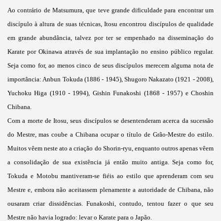
Ao contrário de Matsumura, que teve grande dificuldade para encontrar um
discípulo à altura de suas técnicas, Itosu encontrou discípulos de qualidade
em grande abundância, talvez por ter se empenhado na disseminação do
Karate por Okinawa através de sua implantação no ensino público regular.
Seja como for, ao menos cinco de seus discípulos merecem alguma nota de
importância: Anbun Tokuda (1886 - 1945), Shugoro Nakazato (1921 - 2008),
Yuchoku Higa (1910 - 1994), Gishin Funakoshi (1868 - 1957) e Choshin
Chibana.
Com a morte de Itosu, seus discípulos se desentenderam acerca da sucessão
do Mestre, mas coube a Chibana ocupar o título de Grão-Mestre do estilo.
Muitos vêem neste ato a criação do Shorin-ryu, enquanto outros apenas vêem
a consolidação de sua existência já então muito antiga. Seja como for,
Tokuda e Motobu mantiveram-se fiéis ao estilo que aprenderam com seu
Mestre e, embora não aceitassem plenamente a autoridade de Chibana, não
ousaram criar dissidências. Funakoshi, contudo, tentou fazer o que seu
Mestre não havia logrado: levar o Karate para o Japão.