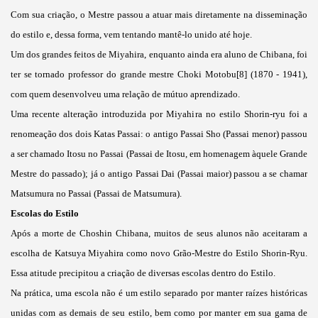
Com sua criação, o Mestre passou a atuar mais diretamente na disseminação
do estilo e, dessa forma, vem tentando mantê-lo unido até hoje.
Um dos grandes feitos de Miyahira, enquanto ainda era aluno de Chibana, foi
ter se tornado professor do grande mestre Choki Motobu[8] (1870 - 1941),
com quem desenvolveu uma relação de mútuo aprendizado.
Uma recente alteração introduzida por Miyahira no estilo Shorin-ryu foi a
renomeação dos dois Katas Passai: o antigo Passai Sho (Passai menor) passou
a ser chamado Itosu no Passai (Passai de Itosu, em homenagem àquele Grande
Mestre do passado); já o antigo Passai Dai (Passai maior) passou a se chamar
Matsumura no Passai (Passai de Matsumura).
Escolas do Estilo
Após a morte de Choshin Chibana, muitos de seus alunos não aceitaram a
escolha de Katsuya Miyahira como novo Grão-Mestre do Estilo Shorin-Ryu.
Essa atitude precipitou a criação de diversas escolas dentro do Estilo.
Na prática, uma escola não é um estilo separado por manter raízes históricas
unidas com as demais de seu estilo, bem como por manter em sua gama de